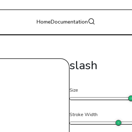
Home
Documentation
slash
Size
Stroke Width