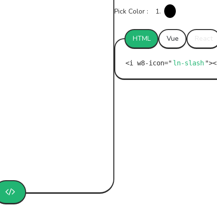
Pick Color :
1.
HTML
Vue
React
ln-slash